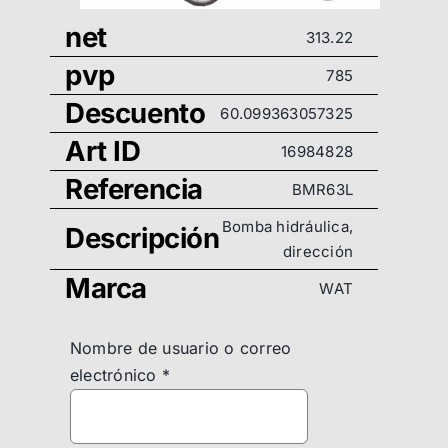
net
313.22
pvp
785
Descuento
60.099363057325
Art ID
16984828
Referencia
BMR63L
Bomba hidráulica,
Descripción
dirección
Marca
WAT
Nombre de usuario o correo
electrónico
*