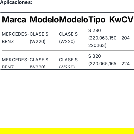
Aplicaciones:
Marca
Modelo
Modelo
Tipo
Kw
CV
S 280
MERCEDES-
CLASE S
CLASE S
(220.063,
150
204
BENZ
(W220)
(W220)
220.163)
S 320
MERCEDES-
CLASE S
CLASE S
(220.065,
165
224
BENZ
(W220)
(W220)
220.165)
S 430
MERCEDES-
CLASE S
CLASE S
(220.070,
205
279
BENZ
(W220)
(W220)
220.170)
S 430 4-
MERCEDES-
CLASE S
CLASE S
MATIC
205
279
BENZ
(W220)
(W220)
(220.083,
220.183)