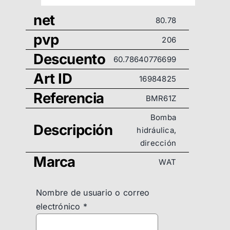
net
80.78
pvp
206
Descuento
60.78640776699
Art ID
16984825
Referencia
BMR61Z
Bomba
Descripción
hidráulica,
dirección
Marca
WAT
Nombre de usuario o correo
electrónico
*