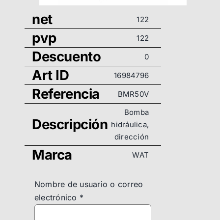
net
122
pvp
122
Descuento
0
Art ID
16984796
Referencia
BMR50V
Bomba
Descripción
hidráulica,
dirección
Marca
WAT
Nombre de usuario o correo
electrónico
*