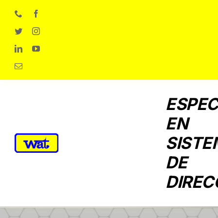
Skip
to
content
ESPEC
EN
SISTE
DE
DIREC