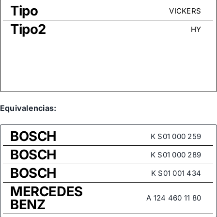
Tipo
VICKERS
Tipo2
HY
Equivalencias:
BOSCH
K S01 000 259
BOSCH
K S01 000 289
BOSCH
K S01 001 434
MERCEDES
A 124 460 11 80
BENZ