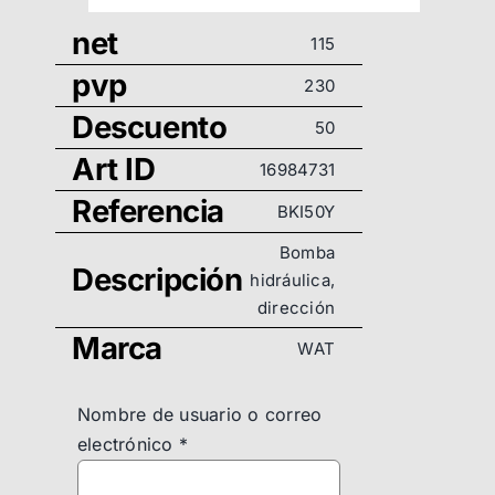
net
115
pvp
230
Descuento
50
Art ID
16984731
Referencia
BKI50Y
Bomba
Descripción
hidráulica,
dirección
Marca
WAT
Nombre de usuario o correo
electrónico
*