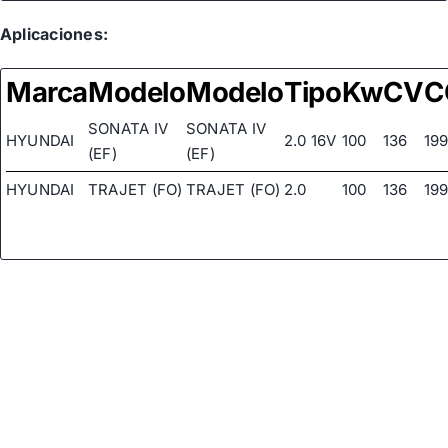
Aplicaciones:
Marca
Modelo
Modelo
Tipo
Kw
CV
C
SONATA IV
SONATA IV
HYUNDAI
2.0 16V
100
136
19
(EF)
(EF)
HYUNDAI
TRAJET (FO)
TRAJET (FO)
2.0
100
136
19