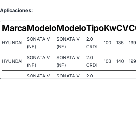
Aplicaciones:
Marca
Modelo
Modelo
Tipo
Kw
CV
C
SONATA V
SONATA V
2.0
HYUNDAI
100
136
199
(NF)
(NF)
CRDI
SONATA V
SONATA V
2.0
HYUNDAI
103
140
199
(NF)
(NF)
CRDI
SONATA V
SONATA V
2.0
HYUNDAI
110
150
199
(NF)
(NF)
CRDI