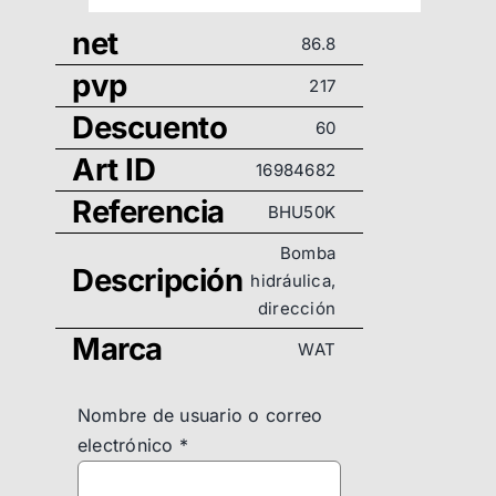
net
86.8
pvp
217
Descuento
60
Art ID
16984682
Referencia
BHU50K
Bomba
Descripción
hidráulica,
dirección
Marca
WAT
Nombre de usuario o correo
electrónico
*