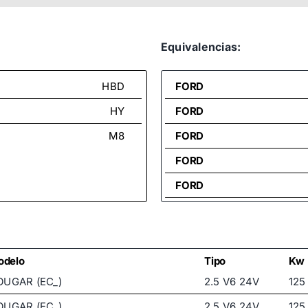
Equivalencias:
HBD
FORD
HY
FORD
M8
FORD
FORD
FORD
FORD
FORD
FORD
odelo
Tipo
Kw
OUGAR (EC_)
2.5 V6 24V
125
FORD
OUGAR (EC_)
2.5 V6 24V
125