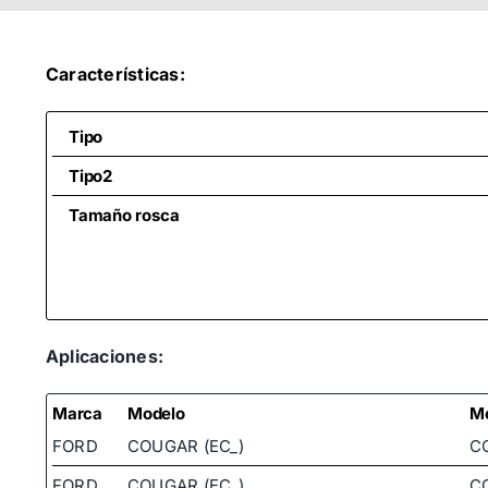
Características:
Tipo
Tipo2
Tamaño rosca
Aplicaciones:
Marca
Modelo
M
FORD
COUGAR (EC_)
C
FORD
COUGAR (EC_)
C