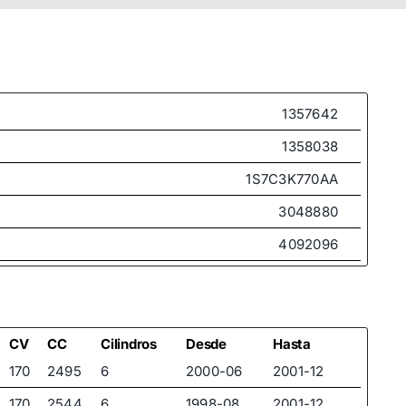
1357642
1358038
1S7C3K770AA
3048880
4092096
4146883
4695236
6999527
CV
CC
Cilindros
Desde
Hasta
170
2495
6
2000-06
2001-12
9EE1005
170
2544
6
1998-08
2001-12