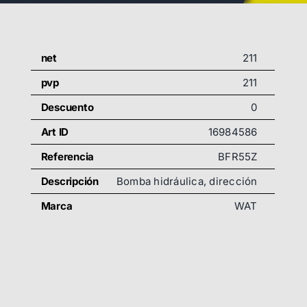
net
211
pvp
211
Descuento
0
Art ID
16984586
Referencia
BFR55Z
Descripción
Bomba hidráulica, dirección
Marca
WAT