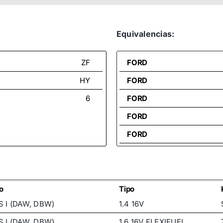
Equivalencias:
ZF
FORD
HY
FORD
6
FORD
FORD
FORD
FORD
FORD
o
Tipo
 I (DAW, DBW)
1.4 16V
 I (DAW, DBW)
1.6 16V FLEXIFUEL