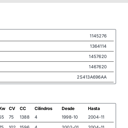
1145276
1364114
1457620
1467620
2S413A696AA
2S413A696AB
2S413A696AC
Kw
CV
CC
Cilindros
Desde
Hasta
55
75
1388
4
1998-10
2004-11
75
102
1596
4
2002-01
2004-11