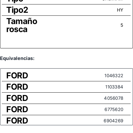
Tipo2
HY
Tamaño
5
rosca
Equivalencias:
FORD
1046322
FORD
1103384
FORD
4056078
FORD
6775620
FORD
6904269
FORD
93BB3A674CB