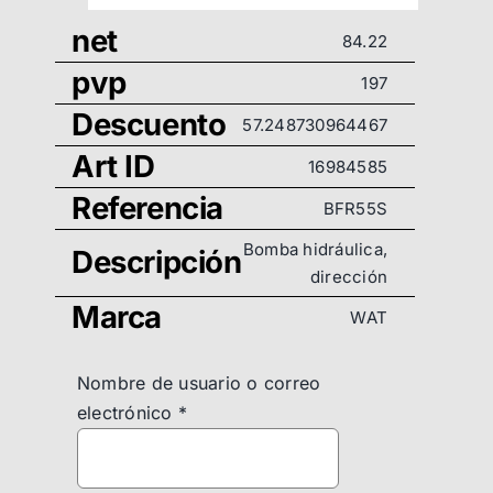
net
84.22
pvp
197
Descuento
57.248730964467
Art ID
16984585
Referencia
BFR55S
Bomba hidráulica,
Descripción
dirección
Marca
WAT
Nombre de usuario o correo
electrónico
*