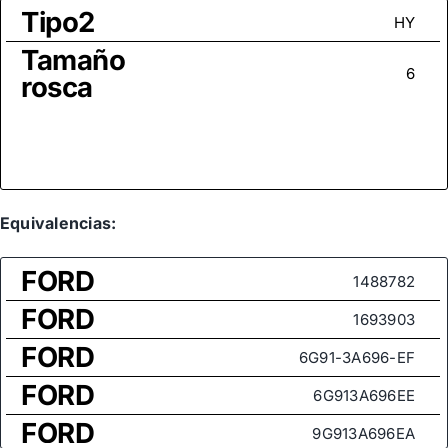
Tipo2
HY
Tamaño
6
rosca
Equivalencias:
FORD
1488782
FORD
1693903
FORD
6G91-3A696-EF
FORD
6G913A696EE
FORD
9G913A696EA