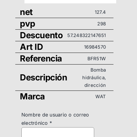
net
127.4
pvp
298
Descuento
57.248322147651
Art ID
16984570
Referencia
BFR51W
Bomba
Descripción
hidráulica,
dirección
Marca
WAT
Nombre de usuario o correo
electrónico
*