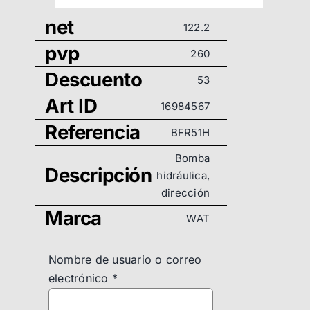
net
122.2
pvp
260
Descuento
53
Art ID
16984567
Referencia
BFR51H
Bomba
Descripción
hidráulica,
dirección
Marca
WAT
Nombre de usuario o correo
electrónico
*