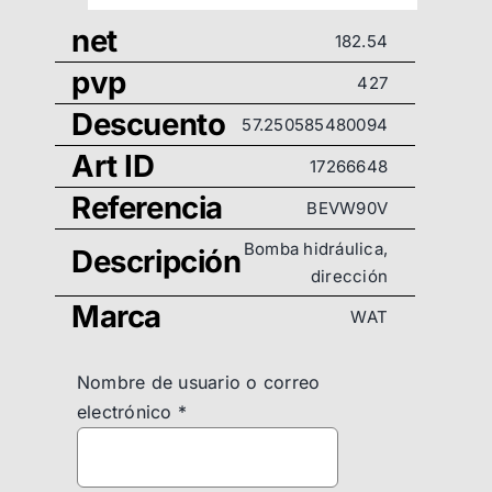
net
182.54
pvp
427
Descuento
57.250585480094
Art ID
17266648
Referencia
BEVW90V
Bomba hidráulica,
Descripción
dirección
Marca
WAT
Nombre de usuario o correo
electrónico
*