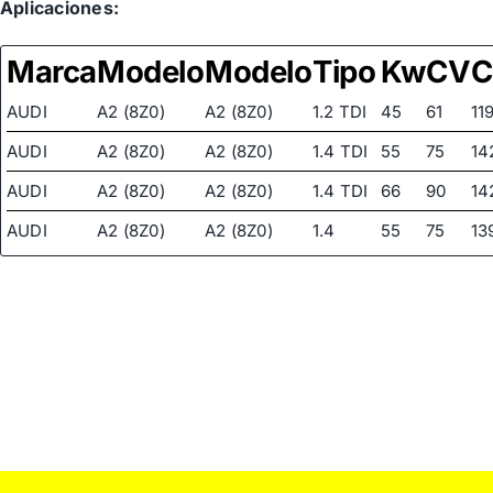
Aplicaciones:
Marca
Modelo
Modelo
Tipo
Kw
CV
C
AUDI
A2 (8Z0)
A2 (8Z0)
1.2 TDI
45
61
11
AUDI
A2 (8Z0)
A2 (8Z0)
1.4 TDI
55
75
14
AUDI
A2 (8Z0)
A2 (8Z0)
1.4 TDI
66
90
14
AUDI
A2 (8Z0)
A2 (8Z0)
1.4
55
75
13
AUDI
A2 (8Z0)
A2 (8Z0)
1.6 FSI
81
110
15
CORDOBA
CORDOBA
SEAT
1.2 12V
51
70
11
(6L2)
(6L2)
CORDOBA
CORDOBA
SEAT
1.2
47
64
11
(6L2)
(6L2)
CORDOBA
CORDOBA
SEAT
1.4 16V
55
75
13
(6L2)
(6L2)