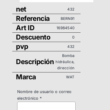
net
432
Referencia
BERN91
Art ID
16984540
Descuento
0
pvp
432
Bomba
Descripción
hidráulica,
dirección
Marca
WAT
Nombre de usuario o correo
electrónico
*