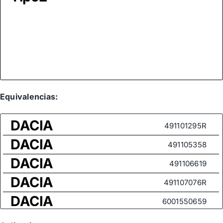
Equivalencias:
DACIA
491101295R
DACIA
491105358
DACIA
491106619
DACIA
491107076R
DACIA
6001550659
DACIA
8200 385 18