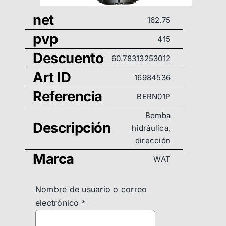
net
162.75
pvp
415
Descuento
60.78313253012
Art ID
16984536
Referencia
BERN01P
Bomba
Descripción
hidráulica,
dirección
Marca
WAT
Nombre de usuario o correo
electrónico
*