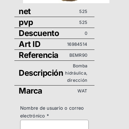
net
525
pvp
525
Descuento
0
Art ID
16984514
Referencia
BEMR90
Bomba
Descripción
hidráulica,
dirección
Marca
WAT
Nombre de usuario o correo
electrónico
*