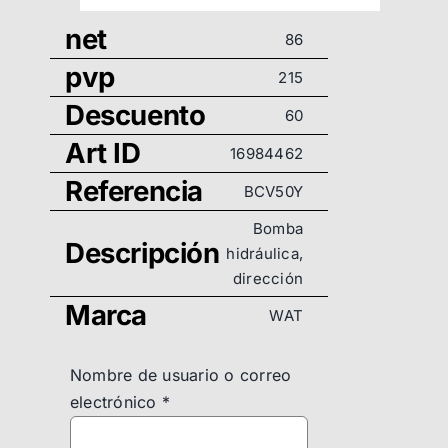
net
86
pvp
215
Descuento
60
Art ID
16984462
Referencia
BCV50Y
Bomba
Descripción
hidráulica,
dirección
Marca
WAT
Nombre de usuario o correo
electrónico
*