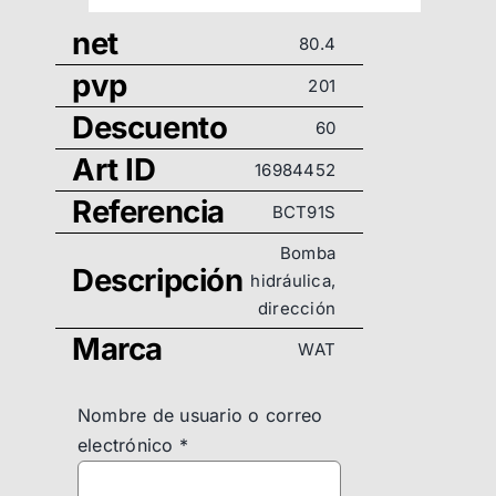
net
80.4
pvp
201
Descuento
60
Art ID
16984452
Referencia
BCT91S
Bomba
Descripción
hidráulica,
dirección
Marca
WAT
Nombre de usuario o correo
electrónico
*