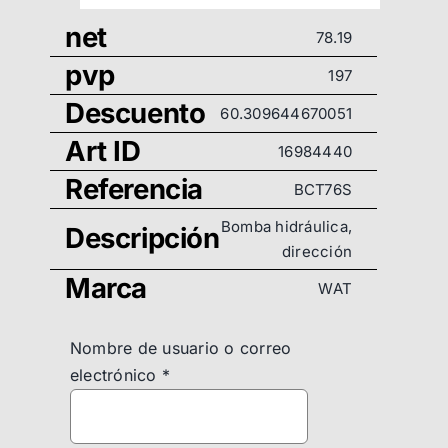
net
78.19
pvp
197
Descuento
60.309644670051
Art ID
16984440
Referencia
BCT76S
Bomba hidráulica,
Descripción
dirección
Marca
WAT
Nombre de usuario o correo
electrónico
*