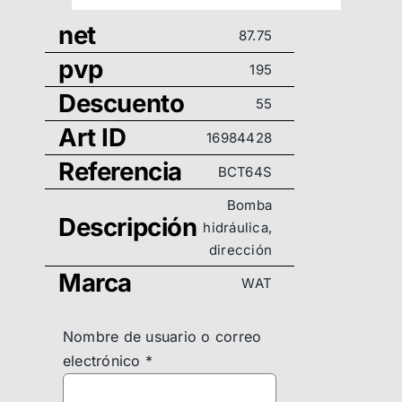
net
87.75
pvp
195
Descuento
55
Art ID
16984428
Referencia
BCT64S
Bomba
Descripción
hidráulica,
dirección
Marca
WAT
Nombre de usuario o correo
electrónico
*