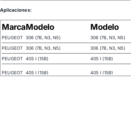
PSA
4007.5C
Aplicaciones:
PSA
4007.82
Marca
Modelo
Modelo
PSA
4007.A3
PEUGEOT
306 (7B, N3, N5)
306 (7B, N3, N5)
PSA
4007.Q4
PEUGEOT
306 (7B, N3, N5)
306 (7B, N3, N5)
PEUGEOT
405 I (15B)
405 I (15B)
PEUGEOT
405 I (15B)
405 I (15B)
PEUGEOT
405 I (15B)
405 I (15B)
PEUGEOT
405 I (15B)
405 I (15B)
PEUGEOT
405 I (15B)
405 I (15B)