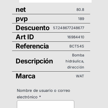
net
80.8
pvp
189
Descuento
57.248677248677
Art ID
16984410
Referencia
BCT54S
Bomba
Descripción
hidráulica,
dirección
Marca
WAT
Nombre de usuario o correo
electrónico
*