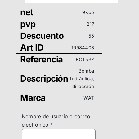
net
97.65
pvp
217
Descuento
55
Art ID
16984408
Referencia
BCT53Z
Bomba
Descripción
hidráulica,
dirección
Marca
WAT
Nombre de usuario o correo
electrónico
*