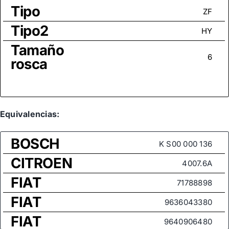
Tipo
ZF
Tipo2
HY
Tamaño
6
rosca
Equivalencias:
BOSCH
K S00 000 136
CITROEN
4007.6A
FIAT
71788898
FIAT
9636043380
FIAT
9640906480