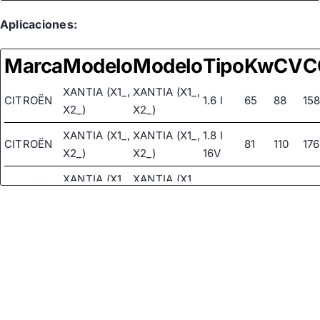
Aplicaciones:
Marca
Modelo
Modelo
Tipo
Kw
CV
C
XANTIA (X1_,
XANTIA (X1_,
CITROËN
1.6 I
65
88
15
X2_)
X2_)
XANTIA (X1_,
XANTIA (X1_,
1.8 I
CITROËN
81
110
176
X2_)
X2_)
16V
XANTIA (X1_,
XANTIA (X1_,
CITROËN
1.8 I
66
90
176
X2_)
X2_)
XANTIA (X1_,
XANTIA (X1_,
CITROËN
1.8 I
74
101
176
X2_)
X2_)
XANTIA (X1_,
XANTIA (X1_,
CITROËN
1.9 D
50
68
19
X2_)
X2_)
XANTIA (X1_,
XANTIA (X1_,
CITROËN
1.9 D
51
69
19