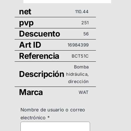
net
110.44
pvp
251
Descuento
56
Art ID
16984399
Referencia
BCT51C
Bomba
Descripción
hidráulica,
dirección
Marca
WAT
Nombre de usuario o correo
electrónico
*