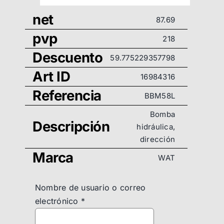
net
87.69
pvp
218
Descuento
59.775229357798
Art ID
16984316
Referencia
BBM58L
Bomba
Descripción
hidráulica,
dirección
Marca
WAT
Nombre de usuario o correo
electrónico
*