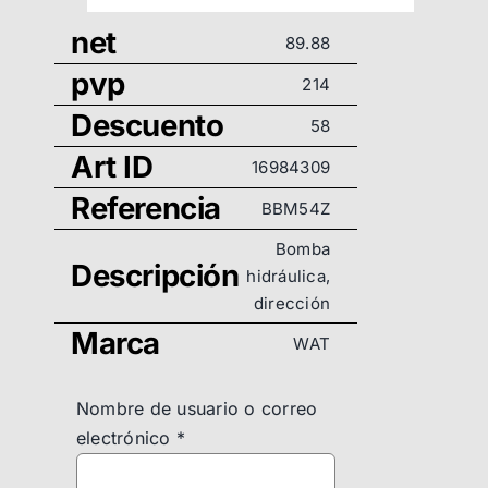
net
89.88
pvp
214
Descuento
58
Art ID
16984309
Referencia
BBM54Z
Bomba
Descripción
hidráulica,
dirección
Marca
WAT
Nombre de usuario o correo
electrónico
*