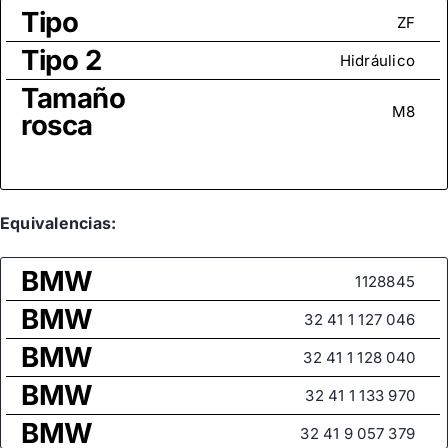
Tipo
ZF
Tipo 2
Hidráulico
Tamaño
M8
rosca
Equivalencias:
BMW
1128845
BMW
32 41 1 127 046
BMW
32 41 1 128 040
BMW
32 41 1 133 970
BMW
32 41 9 057 379