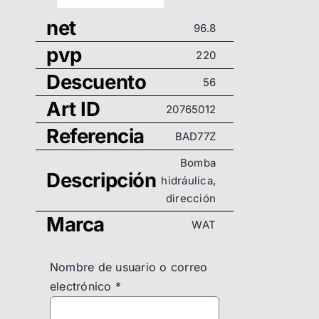
net
96.8
pvp
220
Descuento
56
Art ID
20765012
Referencia
BAD77Z
Bomba
Descripción
hidráulica,
dirección
Marca
WAT
Nombre de usuario o correo
electrónico
*