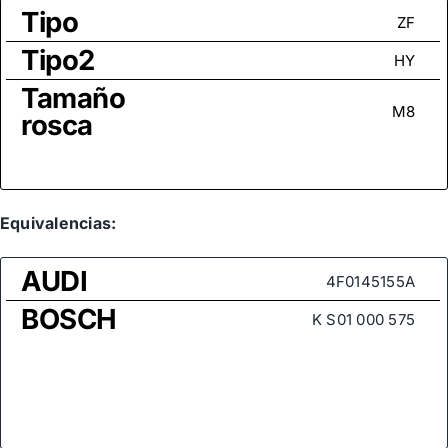
Tipo
ZF
Tipo2
HY
Tamaño
M8
rosca
Equivalencias:
AUDI
4F0145155A
BOSCH
K S01 000 575