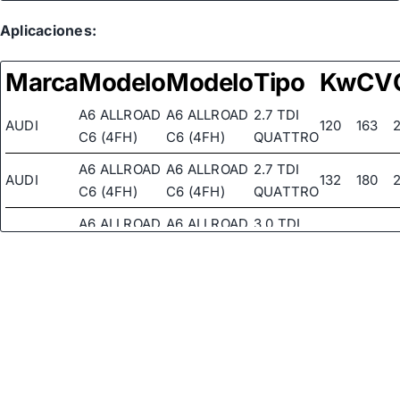
Aplicaciones:
Marca
Modelo
Modelo
Tipo
Kw
CV
A6 ALLROAD
A6 ALLROAD
2.7 TDI
AUDI
120
163
C6 (4FH)
C6 (4FH)
QUATTRO
A6 ALLROAD
A6 ALLROAD
2.7 TDI
AUDI
132
180
C6 (4FH)
C6 (4FH)
QUATTRO
A6 ALLROAD
A6 ALLROAD
3.0 TDI
AUDI
155
211
C6 (4FH)
C6 (4FH)
QUATTRO
A6 ALLROAD
A6 ALLROAD
3.0 TDI
AUDI
171
233
C6 (4FH)
C6 (4FH)
QUATTRO
2.5 TDI
AUDI
A6 C5 (4B2)
A6 C5 (4B2)
110
150
QUATTRO
2.5 TDI
AUDI
A6 C5 (4B2)
A6 C5 (4B2)
132
180