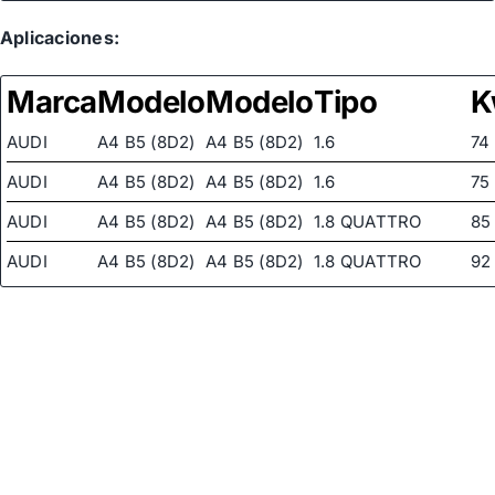
AUDI
8D0145156LT
Aplicaciones:
AUDI
8D0145156T
Marca
Modelo
Modelo
Tipo
K
AUDI
8D0145156TX
AUDI
A4 B5 (8D2)
A4 B5 (8D2)
1.6
74
AUDI
8DO145155
AUDI
A4 B5 (8D2)
A4 B5 (8D2)
1.6
75
BOSCH
K S00 000 537
AUDI
A4 B5 (8D2)
A4 B5 (8D2)
1.8 QUATTRO
85
BOSCH
K S01 000 578
AUDI
A4 B5 (8D2)
A4 B5 (8D2)
1.8 QUATTRO
92
DELCO REMY
DSP485
AUDI
A4 B5 (8D2)
A4 B5 (8D2)
1.8 T QUATTRO
110
DELCO REMY
DSP5235
AUDI
A4 B5 (8D2)
A4 B5 (8D2)
1.8 T QUATTRO
13
OPEL
59 48 012
AUDI
A4 B5 (8D2)
A4 B5 (8D2)
1.8 T
110
OPEL
59 48 031
AUDI
A4 B5 (8D2)
A4 B5 (8D2)
1.8 T
13
OPEL
90 49 8344
AUDI
A4 B5 (8D2)
A4 B5 (8D2)
1.8
85
VOLKSWAGEN
3B0422154G