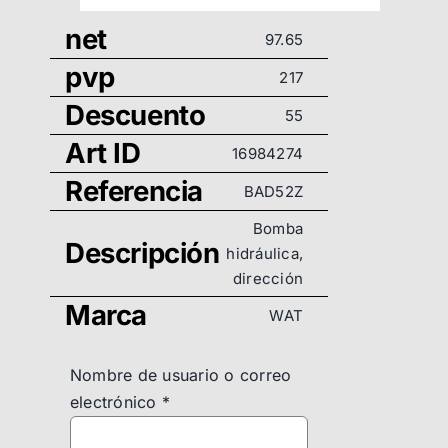
net
97.65
pvp
217
Descuento
55
Art ID
16984274
Referencia
BAD52Z
Bomba
Descripción
hidráulica,
dirección
Marca
WAT
Nombre de usuario o correo
electrónico
*