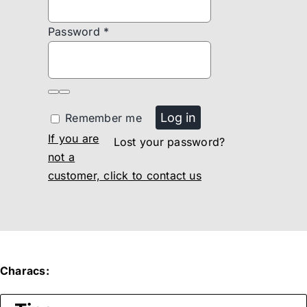
quantity
Password
*
Log in
Remember me
If you are
Lost your password?
not a
customer, click to contact us
Characs: