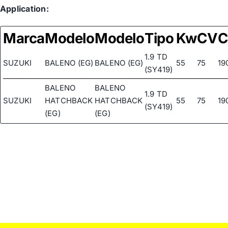
Application:
Marca
Modelo
Modelo
Tipo
Kw
CV
C
1.9 TD
SUZUKI
BALENO (EG)
BALENO (EG)
55
75
19
(SY419)
BALENO
BALENO
1.9 TD
SUZUKI
HATCHBACK
HATCHBACK
55
75
19
(SY419)
(EG)
(EG)
BALENO
BALENO
1.9 TD
SUZUKI
STATION
STATION
55
75
19
(SY419)
WAGON (EG)
WAGON (EG)
1.9 D A
LAS 4
VITARA (ET,
VITARA (ET,
SUZUKI
RUEDAS
50
68
19
TA, TD)
TA, TD)
(SE
419TD)