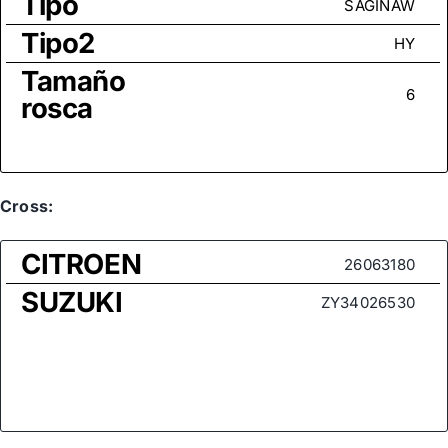
Tipo
SAGINAW
Tipo2
HY
Tamaño
6
rosca
Cross:
CITROEN
26063180
SUZUKI
ZY34026530