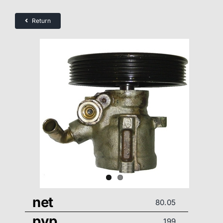
Return
net
80.05
pvp
199