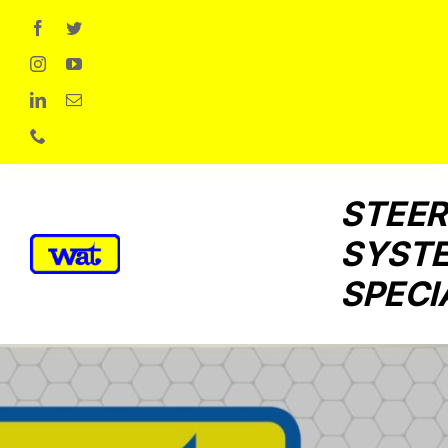
Skip
to
content
STEER
SYST
SPECI