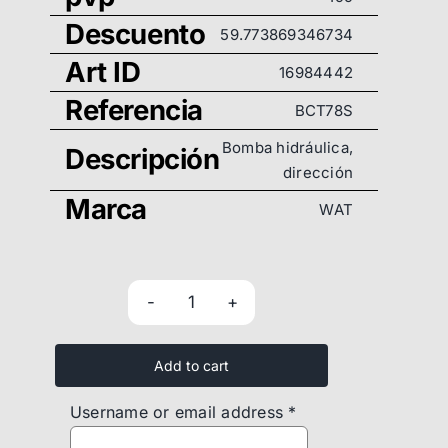
Descuento
59.773869346734
Art ID
16984442
Referencia
BCT78S
Bomba hidráulica,
Descripción
dirección
Marca
WAT
Bomba
hidráulica,
Add to cart
dirección
-
Username or email address
*
BCT78S