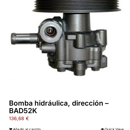
Bomba hidráulica, dirección –
BAD52K
136,68
€
Añadir al carrito
Quick View