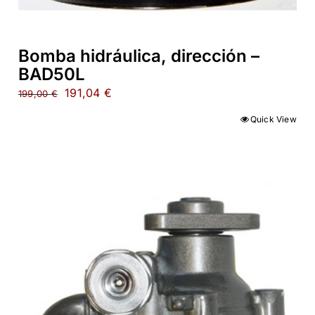
Bomba hidráulica, dirección –
BAD50L
El
El
191,04
€
199,00
€
precio
precio
Quick View
original
actual
era:
es:
199,00 €.
191,04 €.