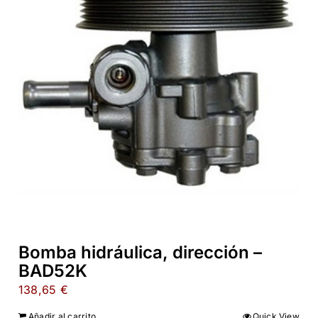
Bomba hidráulica, dirección –
BAD52K
138,65
€
Añadir al carrito
Quick View