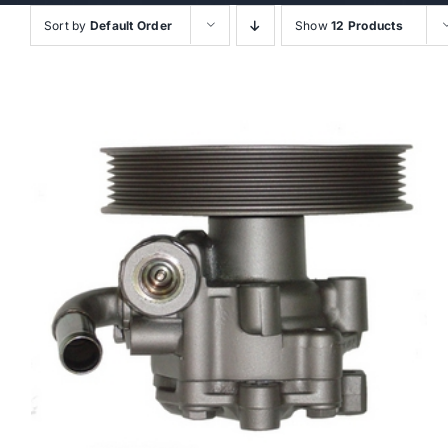
Sort by
Default Order
Show
12 Products