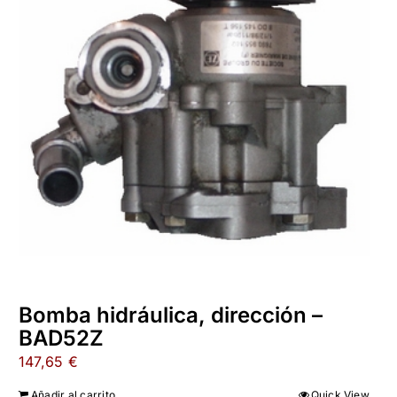
Bomba hidráulica, dirección –
BAD52Z
147,65
€
Añadir al carrito
Quick View